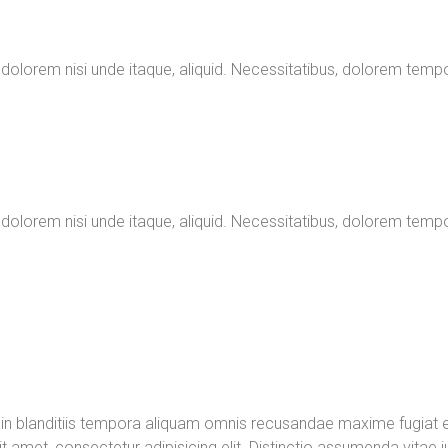
 dolorem nisi unde itaque, aliquid. Necessitatibus, dolorem temp
 dolorem nisi unde itaque, aliquid. Necessitatibus, dolorem temp
 in blanditiis tempora aliquam omnis recusandae maxime fugiat er
amet, consectetur adipisicing elit. Distinctio assumenda vitae 