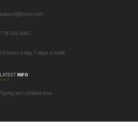
support@towy.com
718-250-4467
24 hours a day, 7 days a week
LATEST
INFO
Typing text content now...