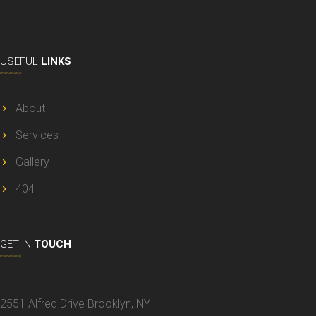
USEFUL
LINKS
About
Services
Gallery
404
GET IN
TOUCH
2551 Alfred Drive Brooklyn, NY