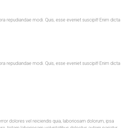
ora repudiandae modi. Quis, esse eveniet suscipit! Enim dicta
ora repudiandae modi. Quis, esse eveniet suscipit! Enim dicta
ror dolores vel reiciendis quia, laboriosam dolorum, ipsa
iure, totam laboriosam voluptatibus delectus autem pariatur