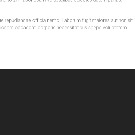
atque repudiandae officia nemo. Laborum fugit maiores aut non sit
aboriosam obcaecati corporis necessitatibus saepe voluptatem