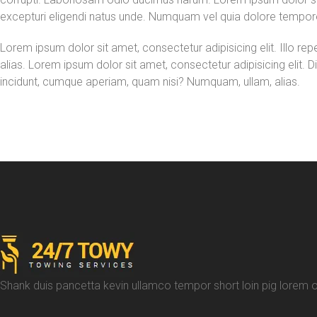
excepturi eligendi natus unde. Numquam vel quia dolore tempor
Lorem ipsum dolor sit amet, consectetur adipisicing elit. Illo re
alias. Lorem ipsum dolor sit amet, consectetur adipisicing elit
incidunt, cumque aperiam, quam nisi? Numquam, ullam, alias.
Shank duis pancetta kevin ullamco tempor short loin pig lorem offi