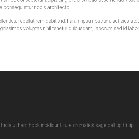
e consequuntur nobis architecto.
pellendus, repellat rem debitis id, harum ipsa nostrum, aut eius 
. Dignissimos voluptas nihil tenetur quibusdam, laborum sed id l
cia ut ham hock incididunt irure drumstick sage ball tip tri-tip.